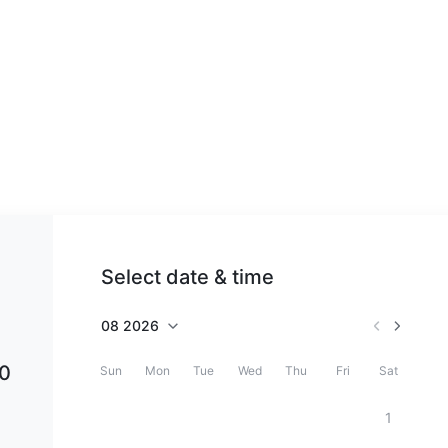
Select date & time
08
2026
0
Sun
Mon
Tue
Wed
Thu
Fri
Sat
1